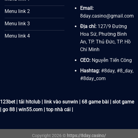
Email:
Menu link 2
8day.casino@gmail.com
Menu link 3
Địa chỉ
:
127/9 Đường
Hoa Sứ, Phường Bình
Menu link 4
An, TP. Thủ Đức, TP. Hồ
Chí Minh
CEO:
Nguyễn Tiến Công
Hashtag:
#8day, #8_day,
#8day_com
123bet
|
tải hitclub
|
link vào sunwin
|
68 game bài
|
slot game
|
go 88
|
win55.com
|
top nhà cái
|
Copyright 2026 ©
https://8day.casino/