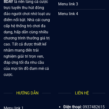
8DAY
là nền tảng cá cược
Menu link 3
trực tuyến thu hút đông
Menu link 4
đảo người chơi nhờ loạt ưu
điểm nổi bật. Nhà cái cung
cấp hệ thống trò chơi đa
dạng, hấp dẫn cùng nhiều
chương trình thưởng giá trị
cao. Tất cả được thiết kế
nhằm mang đến trải
nghiệm giải trí trọn vẹn,
đáp ứng tối đa nhu cầu
của mọi tín đồ đam mê cá
cược.
HƯỚNG DẪN
LIÊN HỆ
Điện thoại:
0937482615
Menu link 1